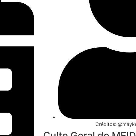
Créditos: @mayke
Culto Geral do MEID