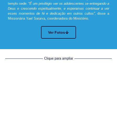
templo sede. “
É um privilégio ver os adolescentes se entregando a
Deus e crescendo espiritualmente, e esperamos continuar a ver
esses momentos de fé e dedicação em outros cultos”
, disse a
Missionária Yael Saraiva, coordenadora do Ministério.
Ver Fotos
Clique para ampliar