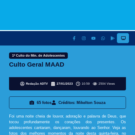
1º Culto do Min. de Adolescentes
Culto Geral MAAD
Redação ADTV
27/01/2023
10:59
2504 Views
65 fotos
Créditos: Mikelton Souza
Foi uma noite cheia de louvor, adoração e palavra de Deus, que
tocou profundamente os corações dos presentes. Os
adolescentes cantaram, dançaram, louvando ao Senhor. Veja as
fotos dos melhores momentos da noite desta quinta-feira, no